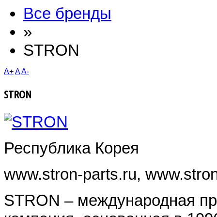
Все бренды
»
STRON
A+
A
A-
STRON
Республика Корея
www.stron-parts.ru, www.stron
STRON – международная пр