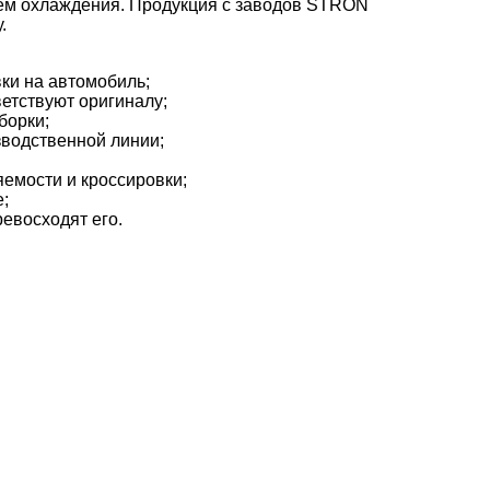
тем охлаждения. Продукция с заводов STRON
.
вки на автомобиль;
ветствуют оригиналу;
борки;
зводственной линии;
емости и кроссировки;
;
евосходят его.