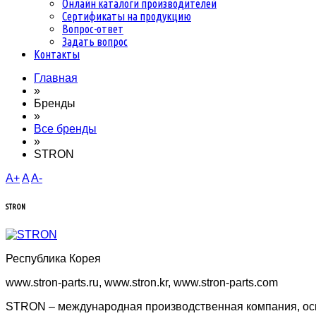
Онлайн каталоги производителей
Сертификаты на продукцию
Вопрос-ответ
Задать вопрос
Контакты
Главная
»
Бренды
»
Все бренды
»
STRON
A+
A
A-
STRON
Республика Корея
www.stron-parts.ru, www.stron.kr, www.stron-parts.com
STRON – международная производственная компания, осн