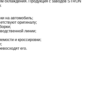
тем охлаждения. Продукция с заводов STRON
.
вки на автомобиль;
ветствуют оригиналу;
борки;
зводственной линии;
емости и кроссировки;
;
евосходят его.