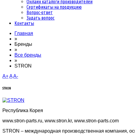
Онлайн каталоги производителей
Сертификаты на продукцию
Вопрос-ответ
Задать вопрос
Контакты
Главная
»
Бренды
»
Все бренды
»
STRON
A+
A
A-
STRON
Республика Корея
www.stron-parts.ru, www.stron.kr, www.stron-parts.com
STRON – международная производственная компания, осн