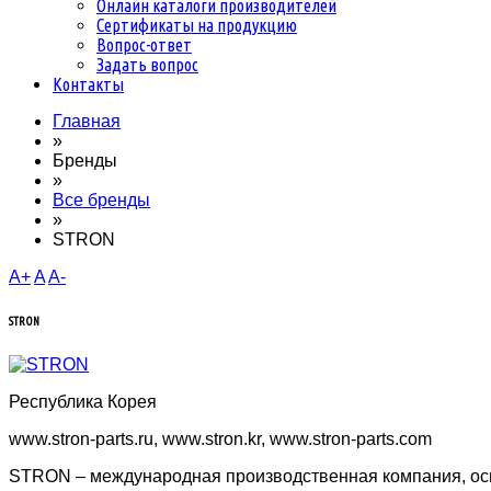
Онлайн каталоги производителей
Сертификаты на продукцию
Вопрос-ответ
Задать вопрос
Контакты
Главная
»
Бренды
»
Все бренды
»
STRON
A+
A
A-
STRON
Республика Корея
www.stron-parts.ru, www.stron.kr, www.stron-parts.com
STRON – международная производственная компания, осн