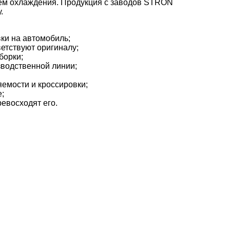
тем охлаждения. Продукция с заводов STRON
.
вки на автомобиль;
ветствуют оригиналу;
борки;
зводственной линии;
емости и кроссировки;
;
евосходят его.