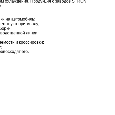
тем охлаждения. Продукция с заводов STRON
.
вки на автомобиль;
ветствуют оригиналу;
борки;
зводственной линии;
емости и кроссировки;
;
евосходят его.