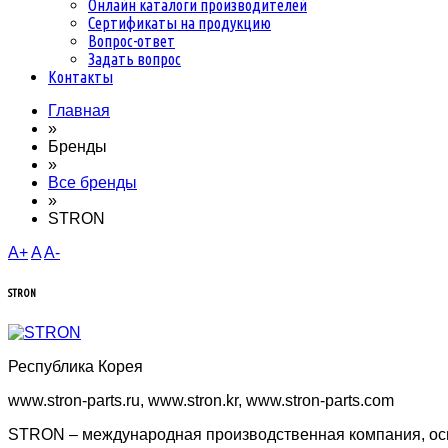
Онлайн каталоги производителей
Сертификаты на продукцию
Вопрос-ответ
Задать вопрос
Контакты
Главная
»
Бренды
»
Все бренды
»
STRON
A+
A
A-
STRON
Республика Корея
www.stron-parts.ru, www.stron.kr, www.stron-parts.com
STRON – международная производственная компания, осн