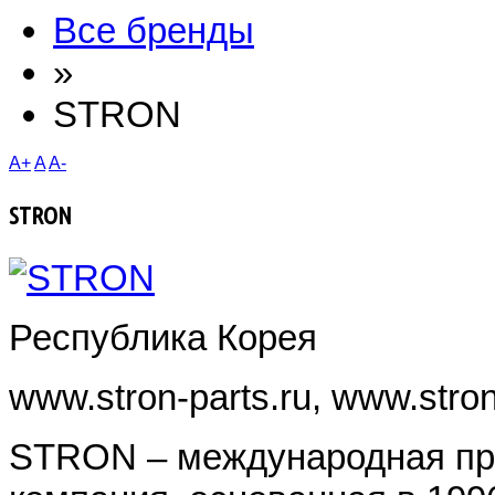
Все бренды
»
STRON
A+
A
A-
STRON
Республика Корея
www.stron-parts.ru, www.stron
STRON – международная пр