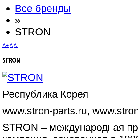
Все бренды
»
STRON
A+
A
A-
STRON
Республика Корея
www.stron-parts.ru, www.stron
STRON – международная пр