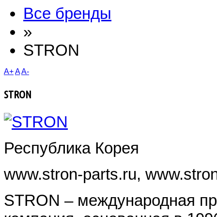
Все бренды
»
STRON
A+
A
A-
STRON
Республика Корея
www.stron-parts.ru, www.stron
STRON – международная пр